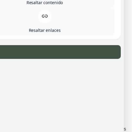
Resaltar contenido
Habitación cuádruple
Resaltar enlaces
100,00
€
Habitación doble
50,00
€
Reserva hoy mismo tu estancia
En Albergue San Pedro cuidamos cada detalle para que tu
experiencia sea cómoda y sin complicaciones. Habitaciones