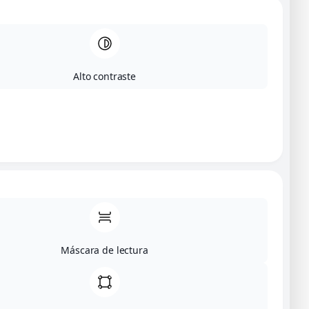
70,00
€
0 €
Alto contraste
Total
70,00
€
Productos relacionados
Máscara de lectura
Habitación compartida (literas)