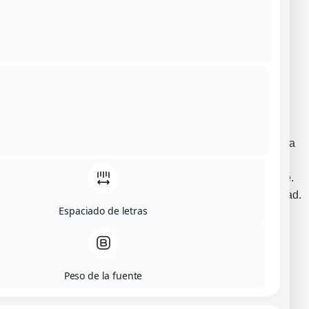
Cosas qué hacer
Contacto
Habitación triple
70,00
€
Nuestra habitación triple es amplia, luminosa y perfecta para
grupos pequeños o familias. Tiene baño privado, buena
ventilación y todo lo necesario para una estancia agradable.
Una opción práctica y funcional para moverte con comodidad.
Espaciado de letras
Añadir al carrito
Peso de la fuente
70,00
€
x1
IVA