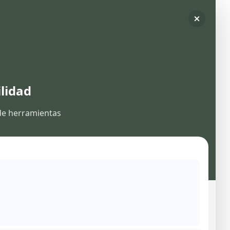
ilidad
de herramientas
Menú
Inicio
Sobre nosotros
Habitaciones
Comidas y servicios